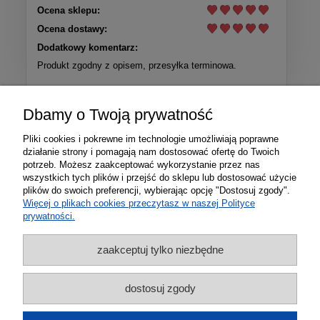
Ocena sklepu:
Ocena dostawy:
Dodatkowy komentarz:
Produkt zgodny z opisem, przesyłka terminowa.
Więcej opinii
Dbamy o Twoją prywatność
Pliki cookies i pokrewne im technologie umożliwiają poprawne
działanie strony i pomagają nam dostosować ofertę do Twoich
potrzeb. Możesz zaakceptować wykorzystanie przez nas
wszystkich tych plików i przejść do sklepu lub dostosować użycie
plików do swoich preferencji, wybierając opcję "Dostosuj zgody".
Więcej o plikach cookies przeczytasz w naszej Polityce
prywatności.
zaakceptuj tylko niezbędne
Informacje
dostosuj zgody
Zakupy