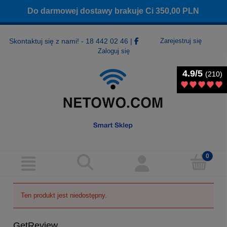
Do darmowej dostawy brakuje Ci
350,00
PLN
Skontaktuj się z nami! - 18 442 02 46
|
Zarejestruj się
Zaloguj się
4.9/5
4.9/5
(210)
(210)
Ten produkt jest niedostępny.
GetReview