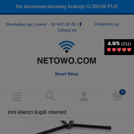
Do darmowej dostawy brakuje Ci
350,00
PLN
Skontaktuj się z nami! - 18 442 02 46
|
Zarejestruj się
Zaloguj się
4.9/5
4.9/5
(211)
(211)
Inni klienci kupili również