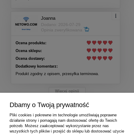
Joanna
Dodano: 2026-07-29
Opinia zweryfikowana
Ocena produktu:
Ocena sklepu:
Ocena dostawy:
Dodatkowy komentarz:
Produkt zgodny z opisem, przesyłka terminowa.
Więcej opinii
Dbamy o Twoją prywatność
Pliki cookies i pokrewne im technologie umożliwiają poprawne
PayPro jest operatorem kart płatniczych
działanie strony i pomagają nam dostosować ofertę do Twoich
potrzeb. Możesz zaakceptować wykorzystanie przez nas
wszystkich tych plików i przejść do sklepu lub dostosować użycie