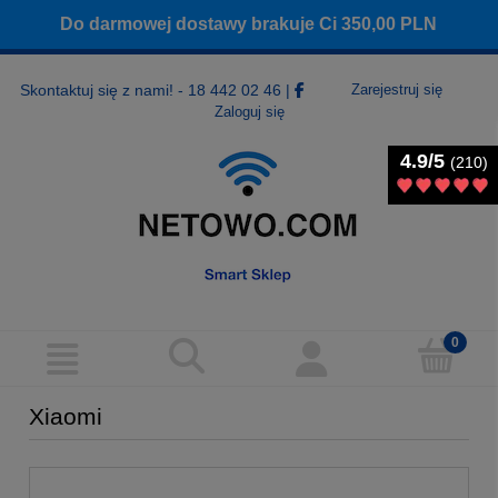
Do darmowej dostawy brakuje Ci
350,00
PLN
Skontaktuj się z nami! - 18 442 02 46
|
Zarejestruj się
Zaloguj się
4.9/5
4.9/5
(210)
(210)
Xiaomi