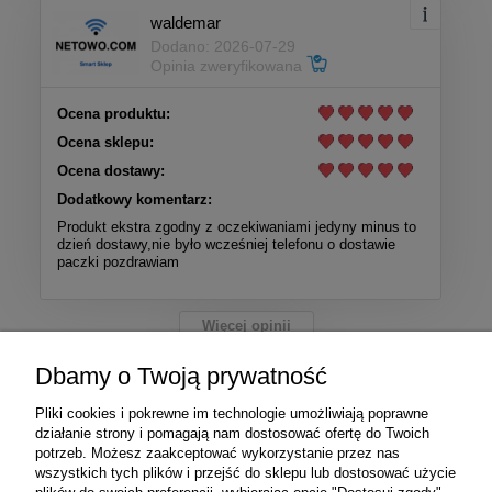
waldemar
Dodano: 2026-07-29
Opinia zweryfikowana
Ocena produktu:
Ocena sklepu:
Ocena dostawy:
Dodatkowy komentarz:
Produkt ekstra zgodny z oczekiwaniami jedyny minus to
dzień dostawy,nie było wcześniej telefonu o dostawie
paczki pozdrawiam
Więcej opinii
Dbamy o Twoją prywatność
Pliki cookies i pokrewne im technologie umożliwiają poprawne
PayPro jest operatorem kart płatniczych
działanie strony i pomagają nam dostosować ofertę do Twoich
potrzeb. Możesz zaakceptować wykorzystanie przez nas
wszystkich tych plików i przejść do sklepu lub dostosować użycie