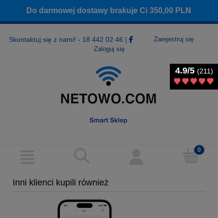
Do darmowej dostawy brakuje Ci
350,00
PLN
Skontaktuj się z nami! - 18 442 02 46
|
Zarejestruj się
Zaloguj się
4.9/5
4.9/5
(211)
(211)
Inni klienci kupili również