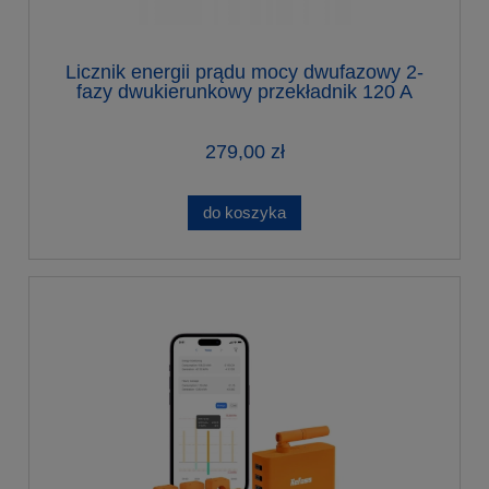
Licznik energii prądu mocy dwufazowy 2-
fazy dwukierunkowy przekładnik 120 A
ZigBee Tuya Home Assistant
ZigBee2MQTT
279,00 zł
do koszyka