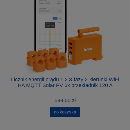
Licznik energii prądu 1 2 3-fazy 2-kierunki WiFi
L
HA MQTT Solar PV 6x przekładnik 120 A
d
599,00 zł
do koszyka