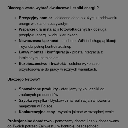
Dlaczego warto wybrać dwufazowe liczniki energii?
Precyzyjny pomiar
- dokładne dane o zużyciu i oddawaniu
energii w czasie rzeczywistym.
Wsparcie dla instalacji fotowoltaicznych
- obsługa
przepływu energii w obu kierunkach.
Nowoczesna łączność
- modele z WiFi i obsługą aplikacji
Tuya dla pełnej kontroli zdalnej.
Łatwy montaż i konfiguracja
- prosta integracja z
istniejącymi instalacjami.
Bezpieczeństwo i trwałość
- solidne wykonanie,
przystosowane do pracy w różnych warunkach.
Dlaczego Netowo?
Sprawdzone produkty
- oferujemy tylko liczniki od
zaufanych producentów.
Szybka wysyłka
- błyskawiczna realizacja zamówień z
magazynu w Polsce.
Konkurencyjne ceny
- wysoka jakość w rozsądnej cenie.
Profesjonalne doradztwo
- pomożemy dobrać licznik dopasowany
do Twoich potrzeb.Zainwestuj w kontrolę, oszczędność i