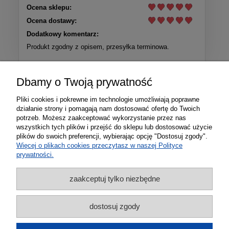
Ocena sklepu:
Ocena dostawy:
Dodatkowy komentarz:
Produkt zgodny z opisem, przesyłka terminowa.
Więcej opinii
Dbamy o Twoją prywatność
Pliki cookies i pokrewne im technologie umożliwiają poprawne
działanie strony i pomagają nam dostosować ofertę do Twoich
potrzeb. Możesz zaakceptować wykorzystanie przez nas
wszystkich tych plików i przejść do sklepu lub dostosować użycie
plików do swoich preferencji, wybierając opcję "Dostosuj zgody".
Więcej o plikach cookies przeczytasz w naszej Polityce
prywatności.
zaakceptuj tylko niezbędne
Informacje
dostosuj zgody
Zakupy