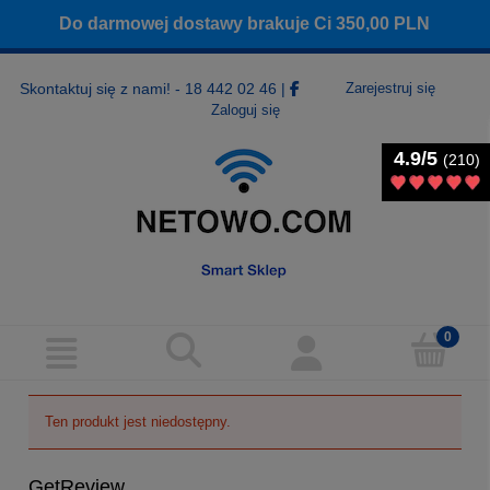
Do darmowej dostawy brakuje Ci
350,00
PLN
Skontaktuj się z nami! - 18 442 02 46
|
Zarejestruj się
Zaloguj się
4.9/5
4.9/5
(210)
(210)
Ten produkt jest niedostępny.
GetReview