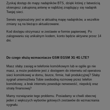
Zyskaj dostęp do mapy nadajników BTS, dzięki której z łatwością
skierujesz zakupioną antenę w najbliżej znajdujący się nadajnik
Twojej sieci.
Serwis wyposażony jest w aktualną mapę nadajników, a wszelkie
zmiany są na bieżąco aktualizowane.
Kod dostępu otrzymasz w zestawie w formie papierowej. Po
zalogowaniu się unikalnym kodem, konto będzie aktywne przez 14
dni.
Do czego służą wzmacniacze GSM EGSM 3G 4G LTE?
Masz słaby zasięg w telefonie komórkowym lub w ogóle go nie
masz, a może podobnie jest z dostępem do internetu od operatora
sieci komórkowej w domu, biurze, firmie, hali produkcyjnej? Słaby
sygnał uniemożliwia Tobie swobodną rozmowę przez telefon
komórkowy, a brak internetu powoduje nerwowość, niepokój oraz
stratę finansową?
Mamy rozwiązanie tego problemu. Posiadamy w chwili obecnej
jeden z większych wyborów gotowych zestawów do wzmacniania
sygnału.