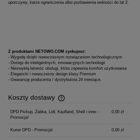
uporczywy, karze ograniczenia albo pozbawienia wolności do lat 2.
Z produktami NETOWO.COM zyskujesz:
- Wygodę dzięki nowoczesnym rozwiązaniom technologicznym
- Dostęp do inteligentnych, innowacyjnych technologii
- Niezwykłą łatwość obsługi, która zapewnia komfort użytkowania
- Elegancki i nowoczesny design klasy Premium
- Gwarancję producenta / dystrybutora 24 miesiące.
Koszty dostawy
Cena nie zawiera ewentualnych kosztów płatności
DPD Pickup, Żabka, Lidl, Kaufland, Shell i inne -
0,00 zł
Promocja!
Kurier DPD - Promocja!
0,00 zł