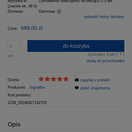
Wysyłka w:
Zamówienia realizujemy na bieżąco 1-3 dni
(zwykle ok. 48 h)
Dostawa:
Darmowa
sprawdź formy dostawy
Cena nie zawiera ewentualnych kosztów płatności
689,00 zł
Cena:
do koszyka
Zyskujesz
6
pkt [
?
]
szt.
dodaj do przechowalni
Ocena:
zapytaj o produkt
Producent:
Signaflex
poleć znajomemu
Kod produktu:
1239_20240427182702
Opis