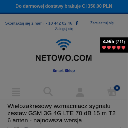
Do darmowej dostawy brakuje Ci
350,00
PLN
Skontaktuj się z nami! - 18 442 02 46
|
Zarejestruj się
Zaloguj się
4.9/5
4.9/5
(211)
(211)
Wielozakresowy wzmacniacz sygnału
zestaw GSM 3G 4G LTE 70 dB 15 m T2
6 anten - najnowsza wersja