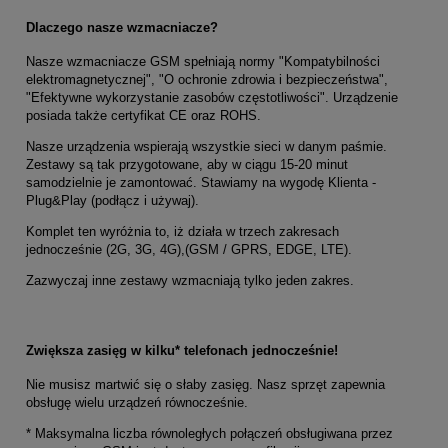
Dlaczego nasze wzmacniacze?
Nasze wzmacniacze GSM spełniają normy "Kompatybilności
elektromagnetycznej", "O ochronie zdrowia i bezpieczeństwa",
"Efektywne wykorzystanie zasobów częstotliwości". Urządzenie
posiada także certyfikat CE oraz ROHS.
Nasze urządzenia wspierają wszystkie sieci w danym paśmie.
Zestawy są tak przygotowane, aby w ciągu 15-20 minut
samodzielnie je zamontować. Stawiamy na wygodę Klienta -
Plug&Play (podłącz i używaj).
Komplet ten wyróżnia to, iż działa w trzech zakresach
jednocześnie (2G, 3G, 4G),(GSM / GPRS, EDGE, LTE).
Zazwyczaj inne zestawy wzmacniają tylko jeden zakres.
Zwiększa zasięg w kilku* telefonach jednocześnie!
Nie musisz martwić się o słaby zasięg. Nasz sprzęt zapewnia
obsługę wielu urządzeń równocześnie.
* Maksymalna liczba równoległych połączeń obsługiwana przez