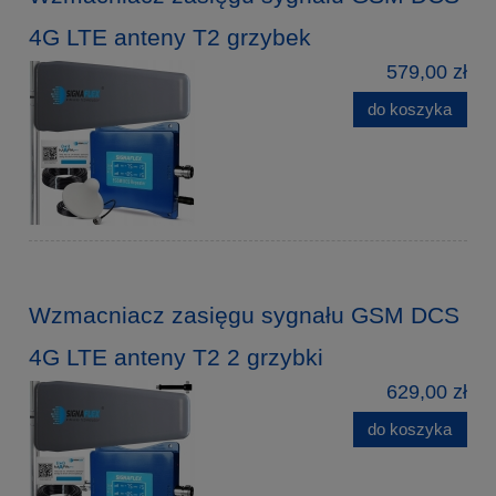
4G LTE anteny T2 grzybek
579,00 zł
do koszyka
Wzmacniacz zasięgu sygnału GSM DCS
4G LTE anteny T2 2 grzybki
629,00 zł
do koszyka