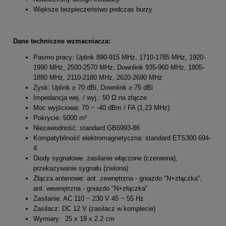
Większe bezpieczeństwo podczas burzy
Dane techniczne wzmacniacza:
Pasmo pracy: Uplink 890-915 MHz, 1710-1785 MHz, 1920-
1990 MHz, 2500-2570 MHz, Downlink 935-960 MHz, 1805-
1880 MHz, 2110-2180 MHz, 2620-2690 MHz
Zysk: Uplink ≥ 70 dBi, Downlink ≥ 75 dBi
Impedancja wej. / wyj.: 50 Ω na złącze
Moc wyjściowa: 70 ~ -40 dBm / FA (1,23 MHz)
Pokrycie: 5000 m²
Niezawodność: standard GB6993-86
Kompatybilność elektromagnetyczna: standard ETS300 694-
4
Diody sygnałowe: zasilanie włączone (czerwona),
przekazywanie sygnału (zielona)
Złącza antenowe: ant. zewnętrzna - gniazdo "N+złączka",
ant. wewnętrzna - gniazdo "N+złączka"
Zasilanie: AC 110 ~ 230 V 45 ~ 55 Hz
Zasilacz: DC 12 V (zasilacz w komplecie)
Wymiary: 25 x 19 x 2.2 cm