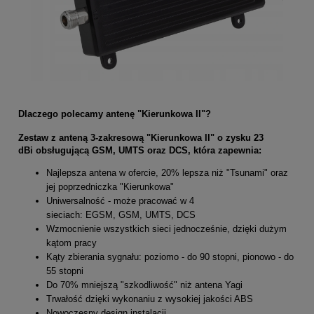
Dlaczego polecamy antenę "Kierunkowa II"?
Zestaw z anteną 3-zakresową "Kierunkowa II" o zysku 23
dBi obsługującą GSM, UMTS oraz DCS, która zapewnia:
Najlepsza antena w ofercie, 20% lepsza niż "Tsunami" oraz
jej poprzedniczka "Kierunkowa"
Uniwersalność - może pracować w 4
sieciach: EGSM, GSM, UMTS, DCS
Wzmocnienie wszystkich sieci jednocześnie, dzięki dużym
kątom pracy
Kąty zbierania sygnału: poziomo - do 90 stopni, pionowo - do
55 stopni
Do 70% mniejszą "szkodliwość" niż antena Yagi
Trwałość dzięki wykonaniu z wysokiej jakości ABS
Nowoczesny design instalacji