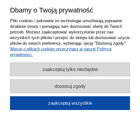
Wzmacniacz sygnału zasięgu GSM
Dbamy o Twoją prywatność
internetu 4G LTE 65 dB mocny 6 anten
Pliki cookies i pokrewne im technologie umożliwiają poprawne
działanie strony i pomagają nam dostosować ofertę do Twoich
10 m
potrzeb. Możesz zaakceptować wykorzystanie przez nas
wszystkich tych plików i przejść do sklepu lub dostosować użycie
709,00 zł
plików do swoich preferencji, wybierając opcję "Dostosuj zgody".
Więcej o plikach cookies przeczytasz w naszej Polityce
do koszyka
prywatności.
zaakceptuj tylko niezbędne
dostosuj zgody
zaakceptuj wszystkie
Wzmacniacz sygnału zasięgu GSM
internetu 4G LTE 65 dB T2 mocny 5
anten 10 m