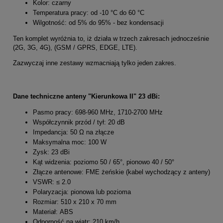
Kolor: czarny
Temperatura pracy: od -10 °C do 60 °C
Wilgotność: od 5% do 95% - bez kondensacji
Ten komplet wyróżnia to, iż działa w trzech zakresach jednocześnie
(2G, 3G, 4G), (GSM / GPRS, EDGE, LTE).
Zazwyczaj inne zestawy wzmacniają tylko jeden zakres.
Dane techniczne anteny "Kierunkowa II" 23 dBi:
Pasmo pracy: 698-960 MHz, 1710-2700 MHz
Współczynnik przód / tył: 20 dB
Impedancja: 50 Ω na złącze
Maksymalna moc: 100 W
Zysk: 23 dBi
Kąt widzenia: poziomo 50 / 65°, pionowo 40 / 50°
Złącze antenowe: FME żeńskie (kabel wychodzący z anteny)
VSWR: ≤ 2.0
Polaryzacja: pionowa lub pozioma
Rozmiar: 510 x 210 x 70 mm
Materiał: ABS
Odporność na wiatr: 210 km/h