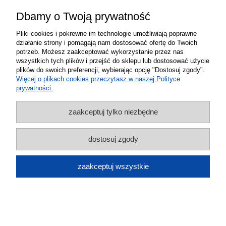
Dbamy o Twoją prywatność
Pliki cookies i pokrewne im technologie umożliwiają poprawne
działanie strony i pomagają nam dostosować ofertę do Twoich
potrzeb. Możesz zaakceptować wykorzystanie przez nas
wszystkich tych plików i przejść do sklepu lub dostosować użycie
plików do swoich preferencji, wybierając opcję "Dostosuj zgody".
Więcej o plikach cookies przeczytasz w naszej Polityce
Antena DVB-T2 DigiActiv aktywna LTE
prywatności.
4K MUX8 Vayox czarna
zaakceptuj tylko niezbędne
189,00 zł
do koszyka
dostosuj zgody
zaakceptuj wszystkie
Antena DVB-T2 DigiActiv aktywna LTE