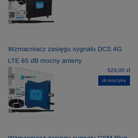
Wzmacniacz zasięgu sygnału DCS 4G
LTE 65 dB mocny anteny
529,00 zł
do koszyka
Wzmacniacz zasięgu sygnału GSM Blue