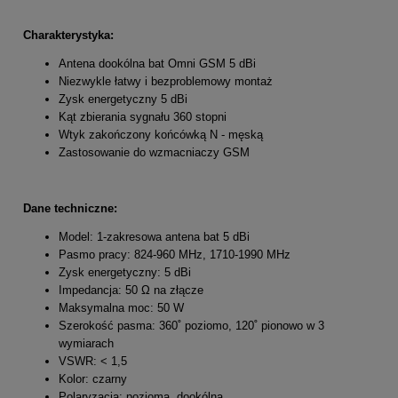
Charakterystyka:
Antena dookólna bat Omni GSM 5 dBi
Niezwykle łatwy i bezproblemowy montaż
Zysk energetyczny 5 dBi
Kąt zbierania sygnału 360 stopni
Wtyk zakończony końcówką N - męską
Zastosowanie do wzmacniaczy GSM
Dane techniczne:
Model: 1-zakresowa antena bat 5 dBi
Pasmo pracy: 824-960 MHz, 1710-1990 MHz
Zysk energetyczny: 5 dBi
Impedancja: 50 Ω na złącze
Maksymalna moc: 50 W
Szerokość pasma: 360˚ poziomo, 120˚ pionowo w 3
wymiarach
VSWR: < 1,5
Kolor: czarny
Polaryzacja: pozioma, dookólna