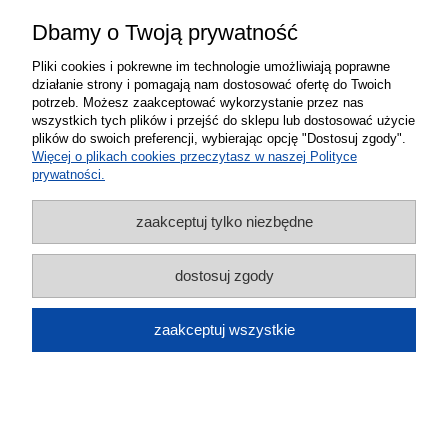
Dbamy o Twoją prywatność
Pliki cookies i pokrewne im technologie umożliwiają poprawne
działanie strony i pomagają nam dostosować ofertę do Twoich
potrzeb. Możesz zaakceptować wykorzystanie przez nas
Wzmacniacz sygnału zasięgu GSM
wszystkich tych plików i przejść do sklepu lub dostosować użycie
plików do swoich preferencji, wybierając opcję "Dostosuj zgody".
internetu 4G LTE 65 dB T2 mocny 5
Więcej o plikach cookies przeczytasz w naszej Polityce
prywatności.
anten 10 m
zaakceptuj tylko niezbędne
699,00 zł
do koszyka
dostosuj zgody
zaakceptuj wszystkie
Wzmacniacz sygnału zasięgu GSM