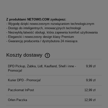
Z produktami NETOWO.COM zyskujesz:
- Wygodę dzięki nowoczesnym rozwiązaniom technologicznym
- Dostęp do inteligentnych, innowacyjnych technologii
- Niezwykłą łatwość obsługi, która zapewnia komfort użytkowania
- Elegancki i nowoczesny design klasy Premium
- Gwarancję producenta / dystrybutora 24 miesiące.
Koszty dostawy
Cena nie zawiera ewentualnych kosztów płatności
DPD Pickup, Żabka, Lidl, Kaufland, Shell i inne -
9,99 zł
Promocja!
Kurier DPD - Promocja!
9,99 zł
Paczkomat InPost
12,99 zł
Orlen Paczka
12,99 zł