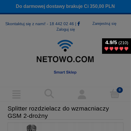
Do darmowej dostawy brakuje Ci
350,00
PLN
Skontaktuj się z nami! - 18 442 02 46
|
Zarejestruj się
Zaloguj się
4.9/5
4.9/5
(210)
(210)
Splitter rozdzielacz do wzmacniaczy
GSM 2-drożny