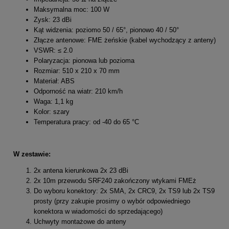
Maksymalna moc: 100 W
Zysk: 23 dBi
Kąt widzenia: poziomo 50 / 65°, pionowo 40 / 50°
Złącze antenowe: FME żeńskie (kabel wychodzący z anteny)
VSWR: ≤ 2.0
Polaryzacja: pionowa lub pozioma
Rozmiar: 510 x 210 x 70 mm
Materiał: ABS
Odporność na wiatr: 210 km/h
Waga: 1,1 kg
Kolor: szary
Temperatura pracy: od -40 do 65 °C
W zestawie:
2x antena kierunkowa 2x 23 dBi
2x 10m przewodu SRF240 zakończony wtykami FMEż
Do wyboru konektory: 2x SMA, 2x CRC9, 2x TS9 lub 2x TS9
prosty (przy zakupie prosimy o wybór odpowiedniego
konektora w wiadomości do sprzedającego)
Uchwyty montażowe do anteny