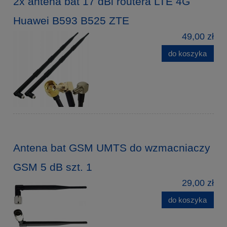
2x antena bat 17 dBi routera LTE 4G
Huawei B593 B525 ZTE
49,00 zł
do koszyka
Antena bat GSM UMTS do wzmacniaczy
GSM 5 dB szt. 1
29,00 zł
do koszyka