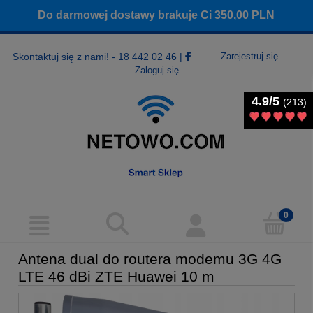
Do darmowej dostawy brakuje Ci
350,00
PLN
Skontaktuj się z nami! - 18 442 02 46
|
Zarejestruj się
Zaloguj się
4.9/5
4.9/5
(213)
(213)
Antena dual do routera modemu 3G 4G
LTE 46 dBi ZTE Huawei 10 m