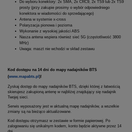
Do wyboru konektory: 2x SMA, 2x CRC9, 2x TS9 lub 2x TS9
prosty (przy zakupie prosimy o wybór odpowiedniego
konektora w wiadomości do sprzedającego)
Antena w systemie x-cross
Polaryzacja pionowa i pozioma
Wykonanie z wysokiej jakości ABS
Nasza antena wspiera również sieć 5G (częstotliwość 3800
MHz)
Uwaga: maszt nie wchodzi w skład zestawu
Kod dostępu na 14 dni do mapy nadajników BTS
(
www.mapabts.pl
)!
Zyskaj dostęp do mapy nadajników BTS, dzięki której z łatwością
skierujesz zakupioną antenę w najbliżej znajdujący się nadajnik
Twojej sieci.
Serwis wyposażony jest w aktualną mapę nadajników, a wszelkie
zmiany są na bieżąco aktualizowane.
Kod dostępu otrzymasz w zestawie w formie papierowej. Po
zalogowaniu się unikalnym kodem, konto będzie aktywne przez 14
dni.