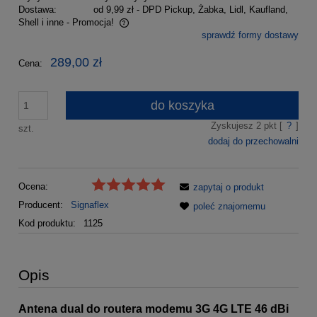
Dostawa:
od 9,99 zł
- DPD Pickup, Żabka, Lidl, Kaufland,
Shell i inne - Promocja!
sprawdź formy dostawy
Cena nie zawiera ewentualnych kosztów płatności
289,00 zł
Cena:
do koszyka
Zyskujesz
2
pkt [
?
]
szt.
dodaj do przechowalni
Ocena:
zapytaj o produkt
Producent:
Signaflex
poleć znajomemu
Kod produktu:
1125
Opis
Antena dual do routera modemu 3G 4G LTE 46 dBi