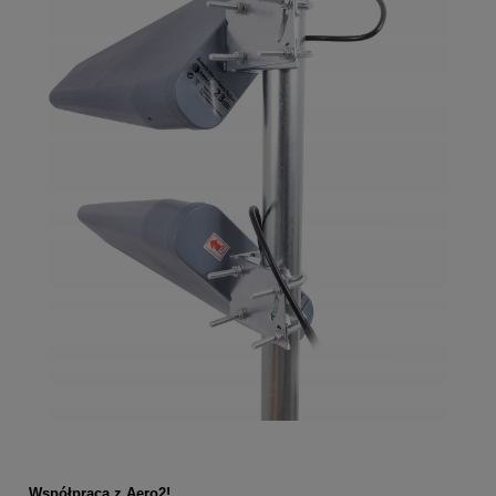
Współpraca z Aero2!