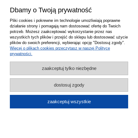
poziom Vayox
Dbamy o Twoją prywatność
159,00 zł
Pliki cookies i pokrewne im technologie umożliwiają poprawne
do koszyka
działanie strony i pomagają nam dostosować ofertę do Twoich
potrzeb. Możesz zaakceptować wykorzystanie przez nas
wszystkich tych plików i przejść do sklepu lub dostosować użycie
plików do swoich preferencji, wybierając opcję "Dostosuj zgody".
Więcej o plikach cookies przeczytasz w naszej Polityce
prywatności.
zaakceptuj tylko niezbędne
Antena WiFi USB do dekoder tuner TV
dostosuj zgody
naziemna Wiwa H.265
29,00 zł
zaakceptuj wszystkie
do koszyka