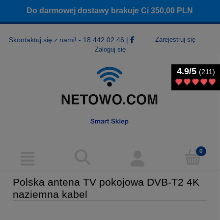
Do darmowej dostawy brakuje Ci
350,00
PLN
Skontaktuj się z nami! - 18 442 02 46
|
Zarejestruj się
Zaloguj się
4.9/5
4.9/5
(211)
(211)
Polska antena TV pokojowa DVB-T2 4K
naziemna kabel