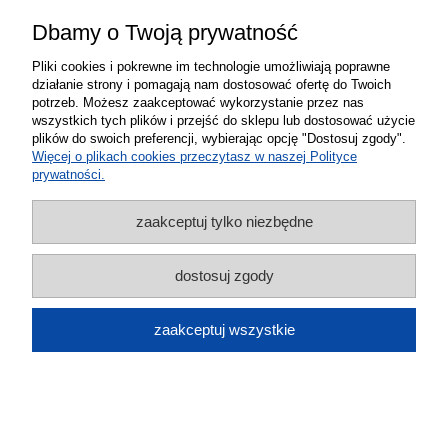
do koszyka
Dbamy o Twoją prywatność
Pliki cookies i pokrewne im technologie umożliwiają poprawne
działanie strony i pomagają nam dostosować ofertę do Twoich
potrzeb. Możesz zaakceptować wykorzystanie przez nas
wszystkich tych plików i przejść do sklepu lub dostosować użycie
plików do swoich preferencji, wybierając opcję "Dostosuj zgody".
Więcej o plikach cookies przeczytasz w naszej Polityce
prywatności.
Antena samochodowa dookólna aktywna
zaakceptuj tylko niezbędne
TV DVB-T2 UFO Mistral Strong Ultra
dostosuj zgody
czarna
269,00 zł
zaakceptuj wszystkie
do koszyka