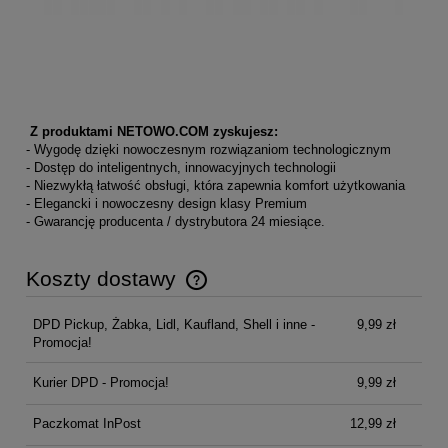
Z produktami NETOWO.COM zyskujesz:
- Wygodę dzięki nowoczesnym rozwiązaniom technologicznym
- Dostęp do inteligentnych, innowacyjnych technologii
- Niezwykłą łatwość obsługi, która zapewnia komfort użytkowania
- Elegancki i nowoczesny design klasy Premium
- Gwarancję producenta / dystrybutora 24 miesiące.
Koszty dostawy
Cena nie zawiera ewentualnych kosztów płatności
DPD Pickup, Żabka, Lidl, Kaufland, Shell i inne -
9,99 zł
Promocja!
Kurier DPD - Promocja!
9,99 zł
Paczkomat InPost
12,99 zł