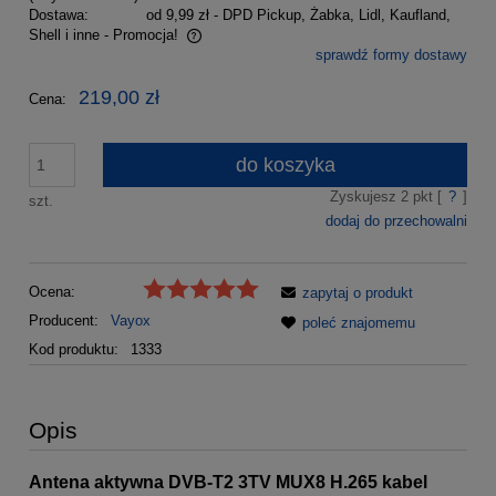
Dostawa:
od 9,99 zł
- DPD Pickup, Żabka, Lidl, Kaufland,
Shell i inne - Promocja!
sprawdź formy dostawy
Cena nie zawiera ewentualnych kosztów płatności
219,00 zł
Cena:
do koszyka
Zyskujesz
2
pkt [
?
]
szt.
dodaj do przechowalni
Ocena:
zapytaj o produkt
Producent:
Vayox
poleć znajomemu
Kod produktu:
1333
Opis
Antena aktywna DVB-T2 3TV MUX8 H.265 kabel