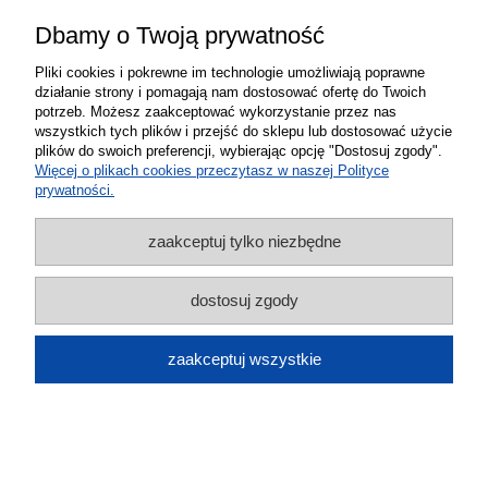
Dbamy o Twoją prywatność
Pliki cookies i pokrewne im technologie umożliwiają poprawne
działanie strony i pomagają nam dostosować ofertę do Twoich
potrzeb. Możesz zaakceptować wykorzystanie przez nas
wszystkich tych plików i przejść do sklepu lub dostosować użycie
plików do swoich preferencji, wybierając opcję "Dostosuj zgody".
Antena kierunkowa 23 dBi do routera
Więcej o plikach cookies przeczytasz w naszej Polityce
prywatności.
modemu 3G GSM 4G LTE 5G 10 m
199,00 zł
zaakceptuj tylko niezbędne
do koszyka
dostosuj zgody
zaakceptuj wszystkie
Antena kierunkowa 23 dBi do routera 3G