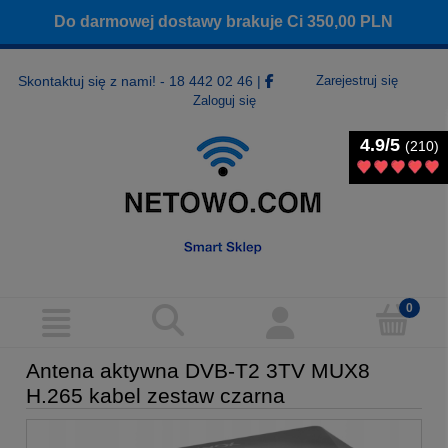
Do darmowej dostawy brakuje Ci
350,00
PLN
Skontaktuj się z nami! - 18 442 02 46
|
Zarejestruj się
Zaloguj się
4.9/5
4.9/5
(210)
(210)
Antena aktywna DVB-T2 3TV MUX8
H.265 kabel zestaw czarna