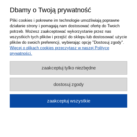
Dbamy o Twoją prywatność
Pliki cookies i pokrewne im technologie umożliwiają poprawne
działanie strony i pomagają nam dostosować ofertę do Twoich
potrzeb. Możesz zaakceptować wykorzystanie przez nas
Uchwyt samochodowy grawitacyjny na
wszystkich tych plików i przejść do sklepu lub dostosować użycie
plików do swoich preferencji, wybierając opcję "Dostosuj zgody".
telefon Essager
Więcej o plikach cookies przeczytasz w naszej Polityce
prywatności.
34,00 zł
do koszyka
zaakceptuj tylko niezbędne
dostosuj zgody
zaakceptuj wszystkie
Uchwyt montażowy do kamer Viofo A119
49,00 zł