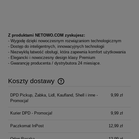
Z produktami NETOWO.COM zyskujesz:
- Wygodę dzięki nowoczesnym rozwiązaniom technologicznym
- Dostęp do inteligentnych, innowacyjnych technologii
- Niezwykłą łatwość obsługi, która zapewnia komfort użytkowania
- Elegancki i nowoczesny design klasy Premium
- Gwarancję producenta / dystrybutora 24 miesiące.
Koszty dostawy
Cena nie zawiera ewentualnych kosztów płatności
DPD Pickup, Żabka, Lidl, Kaufland, Shell i inne -
9,99 zł
Promocja!
Kurier DPD - Promocja!
9,99 zł
Paczkomat InPost
12,99 zł
Orlen Paczka
12,99 zł