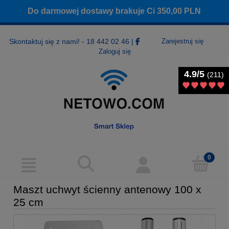
Do darmowej dostawy brakuje Ci
350,00
PLN
Skontaktuj się z nami! - 18 442 02 46
|
Zarejestruj się
Zaloguj się
4.9/5
4.9/5
(211)
(211)
Maszt uchwyt ścienny antenowy 100 x
25 cm