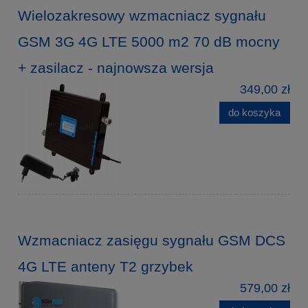
Wielozakresowy wzmacniacz sygnału
GSM 3G 4G LTE 5000 m2 70 dB mocny
+ zasilacz - najnowsza wersja
349,00 zł
do koszyka
Wzmacniacz zasięgu sygnału GSM DCS
4G LTE anteny T2 grzybek
579,00 zł