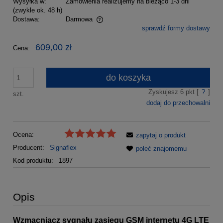
Wysyłka w:
Zamówienia realizujemy na bieżąco 1-3 dni
(zwykle ok. 48 h)
Dostawa:
Darmowa
sprawdź formy dostawy
Cena nie zawiera ewentualnych kosztów płatności
609,00 zł
Cena:
do koszyka
Zyskujesz
6
pkt [
?
]
szt.
dodaj do przechowalni
Ocena:
zapytaj o produkt
Producent:
Signaflex
poleć znajomemu
Kod produktu:
1897
Opis
Wzmacniacz sygnału zasięgu GSM internetu 4G LTE