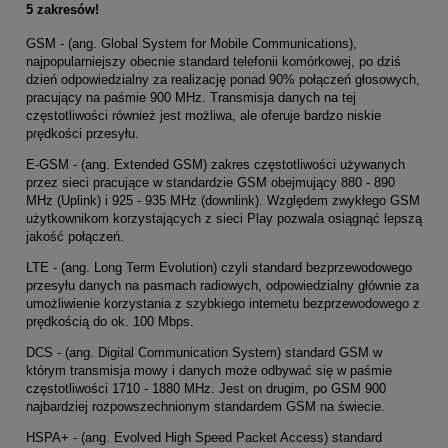
5 zakresów!
GSM - (ang. Global System for Mobile Communications),
najpopularniejszy obecnie standard telefonii komórkowej, po dziś
dzień odpowiedzialny za realizację ponad 90% połączeń głosowych,
pracujący na paśmie 900 MHz. Transmisja danych na tej
częstotliwości również jest możliwa, ale oferuje bardzo niskie
prędkości przesyłu.
E-GSM - (ang. Extended GSM) zakres częstotliwości używanych
przez sieci pracujące w standardzie GSM obejmujący 880 - 890
MHz (Uplink) i 925 - 935 MHz (downlink). Względem zwykłego GSM
użytkownikom korzystających z sieci Play pozwala osiągnąć lepszą
jakość połączeń.
LTE - (ang. Long Term Evolution) czyli standard bezprzewodowego
przesyłu danych na pasmach radiowych, odpowiedzialny głównie za
umożliwienie korzystania z szybkiego internetu bezprzewodowego z
prędkością do ok. 100 Mbps.
DCS - (ang. Digital Communication System) standard GSM w
którym transmisja mowy i danych może odbywać się w paśmie
częstotliwości 1710 - 1880 MHz. Jest on drugim, po GSM 900
najbardziej rozpowszechnionym standardem GSM na świecie.
HSPA+ - (ang. Evolved High Speed Packet Access) standard