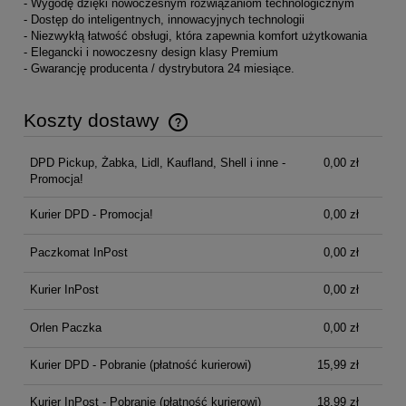
- Wygodę dzięki nowoczesnym rozwiązaniom technologicznym
- Dostęp do inteligentnych, innowacyjnych technologii
- Niezwykłą łatwość obsługi, która zapewnia komfort użytkowania
- Elegancki i nowoczesny design klasy Premium
- Gwarancję producenta / dystrybutora 24 miesiące.
Koszty dostawy
Cena nie zawiera ewentualnych kosztów płatności
DPD Pickup, Żabka, Lidl, Kaufland, Shell i inne -
0,00 zł
Promocja!
Kurier DPD - Promocja!
0,00 zł
Paczkomat InPost
0,00 zł
Kurier InPost
0,00 zł
Orlen Paczka
0,00 zł
Kurier DPD - Pobranie (płatność kurierowi)
15,99 zł
Kurier InPost - Pobranie (płatność kurierowi)
18,99 zł