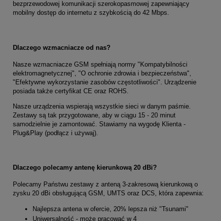
bezprzewodowej komunikacji szerokopasmowej zapewniający
mobilny dostęp do internetu z szybkością do 42 Mbps.
Dlaczego wzmacniacze od nas?
Nasze wzmacniacze GSM spełniają normy "Kompatybilności
elektromagnetycznej", "O ochronie zdrowia i bezpieczeństwa",
"Efektywne wykorzystanie zasobów częstotliwości". Urządzenie
posiada także certyfikat CE oraz ROHS.
Nasze urządzenia wspierają wszystkie sieci w danym paśmie.
Zestawy są tak przygotowane, aby w ciągu 15 - 20 minut
samodzielnie je zamontować. Stawiamy na wygodę Klienta -
Plug&Play (podłącz i używaj).
Dlaczego polecamy antenę kierunkową 20 dBi?
Polecamy Państwu zestawy z anteną 3-zakresową kierunkową o
zysku 20 dBi obsługującą GSM, UMTS oraz DCS, która zapewnia:
Najlepsza antena w ofercie, 20% lepsza niż "Tsunami"
Uniwersalność - może pracować w 4