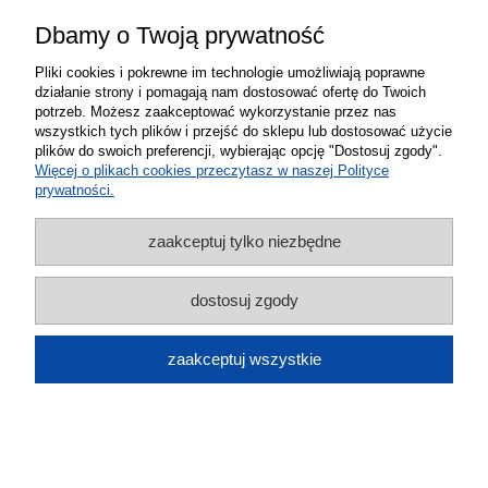
Dbamy o Twoją prywatność
Wzmacniacz zasięgu sygnału GSM DCS
4G LTE anteny T2 2 grzybki
Pliki cookies i pokrewne im technologie umożliwiają poprawne
działanie strony i pomagają nam dostosować ofertę do Twoich
629,00 zł
potrzeb. Możesz zaakceptować wykorzystanie przez nas
wszystkich tych plików i przejść do sklepu lub dostosować użycie
do koszyka
plików do swoich preferencji, wybierając opcję "Dostosuj zgody".
Więcej o plikach cookies przeczytasz w naszej Polityce
prywatności.
zaakceptuj tylko niezbędne
dostosuj zgody
Wielozakresowy wzmacniacz sygnału
zaakceptuj wszystkie
zestaw GSM 3G 4G LTE 70 dB T1 6
anten - najnowsza wersja
609,00 zł