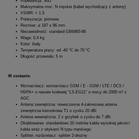
Impedancja: 50Ω
Maksymalna moc: N męskie (kabel wychodzący z anteny)
VSWR: < 1.5
Polaryzacja: pionowa
Rozmiar: ⌀ 187 x 86 mm
Niezawodność: standard GB6993-86
Waga: 0,4 kg
Kolor: biały
Temperatura pracy: od -40 °C do 70 °C
Długość przewodu: 5 m
W zestawie:
Wzmacniacz: wzmacniacz GSM / E - GSM / LTE / DCS /
HSPA+ o nazwie kodowej "LS-EG11" o mocy do 2000 m² z
AGC
Antena zewnętrzna: nowoczesna 4-zakresowa antena
zewnętrzna kierunkowa T1 o zysku 20 dBi
Antena wewnętrzna: 2 x grzybek o zysku do 7 dBi
Okablowanie: standardowo 20 metrów kabla wysokiej jakości
kabla wraz z wtykami N typu męskiego
Splitter, rozdzielacz: splitter 2-drożny