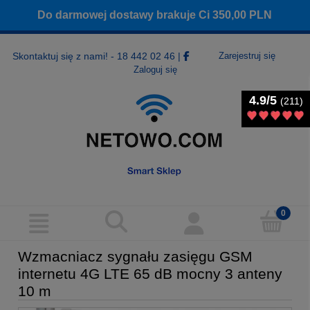
Do darmowej dostawy brakuje Ci
350,00
PLN
Skontaktuj się z nami! - 18 442 02 46
|
Zarejestruj się
Zaloguj się
4.9/5
4.9/5
(211)
(211)
Wzmacniacz sygnału zasięgu GSM
internetu 4G LTE 65 dB mocny 3 anteny
10 m