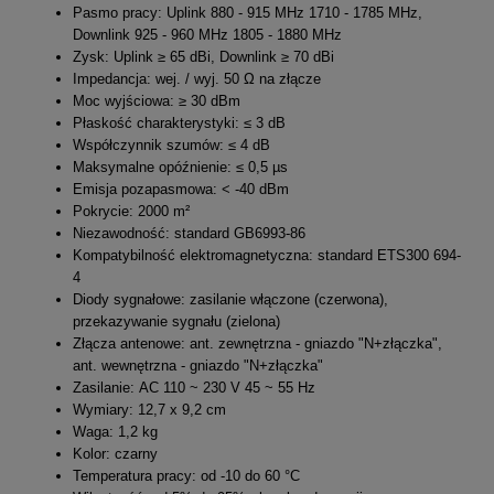
Pasmo pracy: Uplink 880 - 915 MHz 1710 - 1785 MHz,
Downlink 925 - 960 MHz 1805 - 1880 MHz
Zysk: Uplink ≥ 65 dBi, Downlink ≥ 70 dBi
Impedancja: wej. / wyj. 50 Ω na złącze
Moc wyjściowa: ≥ 30 dBm
Płaskość charakterystyki: ≤ 3 dB
Współczynnik szumów: ≤ 4 dB
Maksymalne opóźnienie: ≤ 0,5 µs
Emisja pozapasmowa: < -40 dBm
Pokrycie: 2000 m²
Niezawodność: standard GB6993-86
Kompatybilność elektromagnetyczna: standard ETS300 694-
4
Diody sygnałowe: zasilanie włączone (czerwona),
przekazywanie sygnału (zielona)
Złącza antenowe: ant. zewnętrzna - gniazdo "N+złączka",
ant. wewnętrzna - gniazdo "N+złączka"
Zasilanie: AC 110 ~ 230 V 45 ~ 55 Hz
Wymiary: 12,7 x 9,2 cm
Waga: 1,2 kg
Kolor: czarny
Temperatura pracy: od -10 do 60 °C