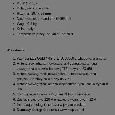
VSWR: < 1,5
Polaryzacja: pionowa
Rozmiar: 187 x 86 mm
Niezawodność: standard GB6993-86
Waga: 0,4 kg
Kolor: biały
Temperatura pracy: od -40 °C do 70 °C
W zestawie:
Wzmacniacz GSM / 4G LTE LCD3000 z wbudowaną anteną
Antena zewnętrzna: nowoczesna 4-zakresowa antena
zewnętrzna o nazwie kodowej "T2" o zysku 23 dBi
Antena wewnętrzna: nowoczesna antena wewnętrzna
grzybek 2-funkcyjna o mocy do 7 dBi
Antena wewnętrzna: antena wewnętrzna typu "bat" o zysku 8
dBi
15 m przewodu wraz z wtykami N typu męskiego
Zasilacz sieciowy 220 V o napięciu wyjściowym 12 V
Instrukcja obsługi i montażu w języku polskim
Darmowy dostęp do serwisu www.mapabts.pl