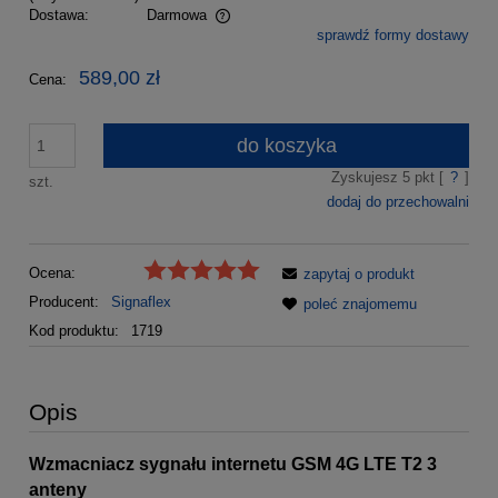
Dostawa:
Darmowa
sprawdź formy dostawy
Cena nie zawiera ewentualnych kosztów płatności
589,00 zł
Cena:
do koszyka
Zyskujesz
5
pkt [
?
]
szt.
dodaj do przechowalni
Ocena:
zapytaj o produkt
Producent:
Signaflex
poleć znajomemu
Kod produktu:
1719
Opis
Wzmacniacz sygnału internetu GSM 4G LTE T2 3
anteny