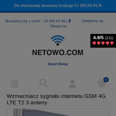
Do darmowej dostawy brakuje Ci
350,00
PLN
Skontaktuj się z nami! - 18 442 02 46
|
Zarejestruj się
Zaloguj się
4.9/5
4.9/5
(211)
(211)
Wzmacniacz sygnału internetu GSM 4G
LTE T2 3 anteny