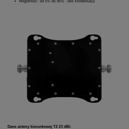
Wilgotność: od 5% do 95% - bez kondensacji
Dane anteny kierunkowej T2 23 dBi: