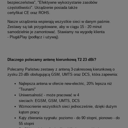
bezpieczeństwa", "Efektywne wykorzystanie zasobów
częstotliwości". Urządzenie posiada także
certyfikat CE oraz ROHS.
Nasze urządzenia wspierają wszystkie sieci w danym paśmie.
Zestawy są tak przygotowane, aby w ciągu 15 - 20 minut
samodzielnie je zamontować. Stawiamy na wygodę klienta
- Plug&Play (podłącz i używaj).
Dlaczego polecamy antenę kierunkową T2 23 dBi?
Polecamy Państwu zestawy z anteną 3-zakresową kierunkową o
zysku 23 dBi obsługującą GSM, UMTS oraz DCS, która zapewnia:
Najlepsza antena w ofercie new-electric, 20% lepsza niż
"Tsunami"
Uniwersalność - może pracować w 4
sieciach: EGSM, GSM, UMTS, DCS
Wzmocnienie wszystkich sieci jednocześnie, dzięki dużym
kątom pracy
Kąty zbierania sygnału: poziomo - do 90 stopni, pionowo - do
55 stopni