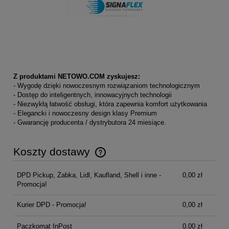
Z produktami NETOWO.COM zyskujesz:
- Wygodę dzięki nowoczesnym rozwiązaniom technologicznym
- Dostęp do inteligentnych, innowacyjnych technologii
- Niezwykłą łatwość obsługi, która zapewnia komfort użytkowania
- Elegancki i nowoczesny design klasy Premium
- Gwarancję producenta / dystrybutora 24 miesiące.
Koszty dostawy
Cena nie zawiera ewentualnych kosztów płatności
DPD Pickup, Żabka, Lidl, Kaufland, Shell i inne -
0,00 zł
Promocja!
Kurier DPD - Promocja!
0,00 zł
Paczkomat InPost
0,00 zł