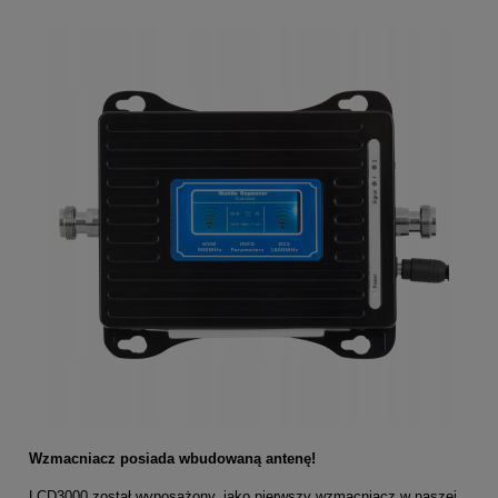
Wzmacniacz posiada wbudowaną antenę!
LCD3000 został wyposażony, jako pierwszy wzmacniacz w naszej