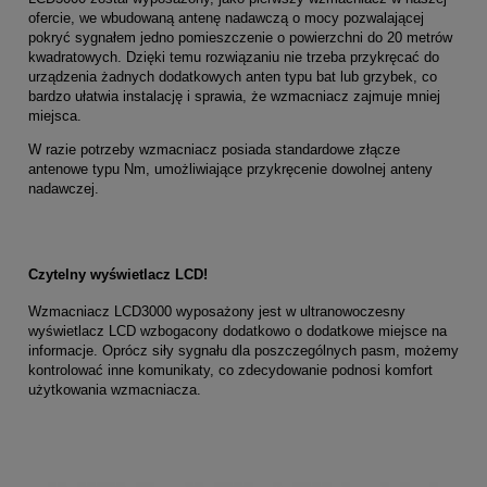
ofercie, we wbudowaną antenę nadawczą o mocy pozwalającej
pokryć sygnałem jedno pomieszczenie o powierzchni do 20 metrów
kwadratowych. Dzięki temu rozwiązaniu nie trzeba przykręcać do
urządzenia żadnych dodatkowych anten typu bat lub grzybek, co
bardzo ułatwia instalację i sprawia, że wzmacniacz zajmuje mniej
miejsca.
W razie potrzeby wzmacniacz posiada standardowe złącze
antenowe typu Nm, umożliwiające przykręcenie dowolnej anteny
nadawczej.
Czytelny wyświetlacz LCD!
Wzmacniacz LCD3000 wyposażony jest w ultranowoczesny
wyświetlacz LCD wzbogacony dodatkowo o dodatkowe miejsce na
informacje. Oprócz siły sygnału dla poszczególnych pasm, możemy
kontrolować inne komunikaty, co zdecydowanie podnosi komfort
użytkowania wzmacniacza.