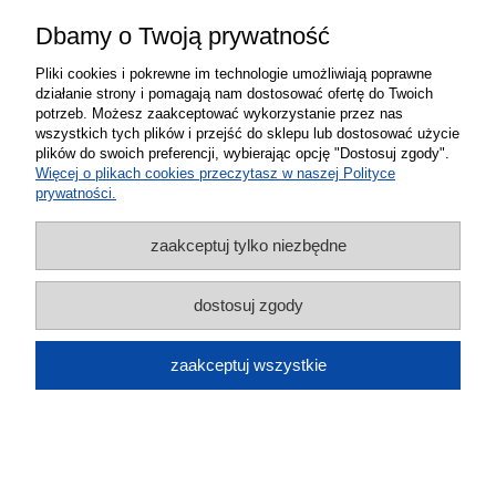
Dbamy o Twoją prywatność
Pliki cookies i pokrewne im technologie umożliwiają poprawne
działanie strony i pomagają nam dostosować ofertę do Twoich
potrzeb. Możesz zaakceptować wykorzystanie przez nas
Wzmacniacz sygnału zasięgu GSM
wszystkich tych plików i przejść do sklepu lub dostosować użycie
plików do swoich preferencji, wybierając opcję "Dostosuj zgody".
internetu 4G LTE 65 dB T2 mocny anteny
Więcej o plikach cookies przeczytasz w naszej Polityce
prywatności.
10 m
589,00 zł
zaakceptuj tylko niezbędne
do koszyka
dostosuj zgody
zaakceptuj wszystkie
Wielozakresowy wzmacniacz sygnału