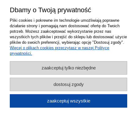
Dbamy o Twoją prywatność
Nasłuch detektywistyczny GSM na kartę
Pliki cookies i pokrewne im technologie umożliwiają poprawne
SIM detekcja dźwięku długi czas pracy II
działanie strony i pomagają nam dostosować ofertę do Twoich
generacji
potrzeb. Możesz zaakceptować wykorzystanie przez nas
wszystkich tych plików i przejść do sklepu lub dostosować użycie
169,00 zł
plików do swoich preferencji, wybierając opcję "Dostosuj zgody".
Więcej o plikach cookies przeczytasz w naszej Polityce
prywatności.
do koszyka
zaakceptuj tylko niezbędne
dostosuj zgody
zaakceptuj wszystkie