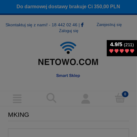
Do darmowej dostawy brakuje Ci
350,00
PLN
Skontaktuj się z nami! - 18 442 02 46
|
Zarejestruj się
Zaloguj się
4.9/5
4.9/5
(211)
(211)
MKING