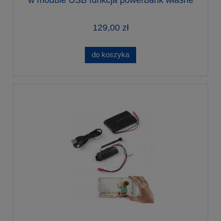
w module USB funkcja powerbank własne
zasilanie
129,00 zł
do koszyka