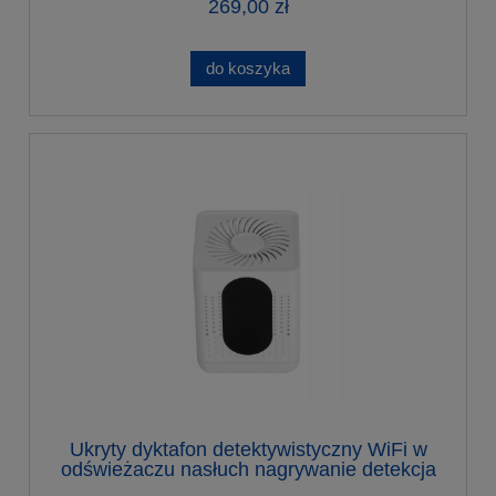
269,00 zł
do koszyka
Ukryty dyktafon detektywistyczny WiFi w
odświeżaczu nasłuch nagrywanie detekcja
do 7 miesięcy