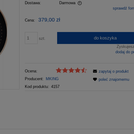
Dostawa:
Darmowa
sprawdź fo
Cena nie zawiera ewentualnych kosztów
379,00 zł
Cena:
płatności
do koszyka
szt.
Zyskujes
dodaj do p
Ocena:
zapytaj o produkt
Producent:
MKING
poleć znajomemu
Kod produktu:
4157