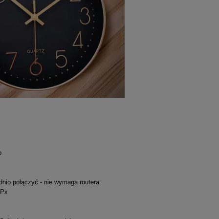
p
dnio połączyć - nie wymaga routera
MPx