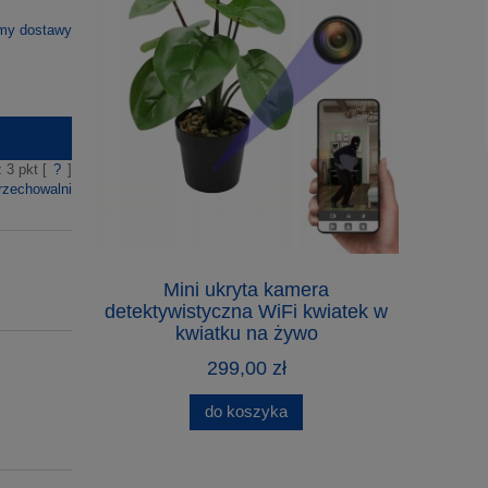
rmy dostawy
z
3
pkt [
?
]
rzechowalni
Mini ukryta kamera
Ultraszy
detektywistyczna WiFi kwiatek w
micr
kwiatku na żywo
299,00 zł
do koszyka