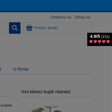
Zarejestruj się
Zaloguj się
Koszyk:
(pusty)
4.9/5
4.9/5
(211)
(211)
t
O firmie
Inni klienci kupili również
 (zwykle