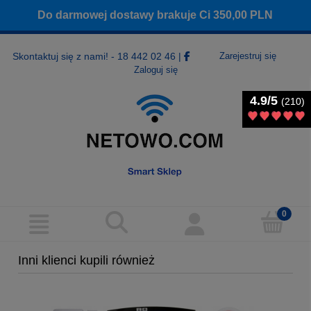
Do darmowej dostawy brakuje Ci
350,00
PLN
Skontaktuj się z nami! - 18 442 02 46
|
Zarejestruj się
Zaloguj się
4.9/5
4.9/5
(210)
(210)
Inni klienci kupili również