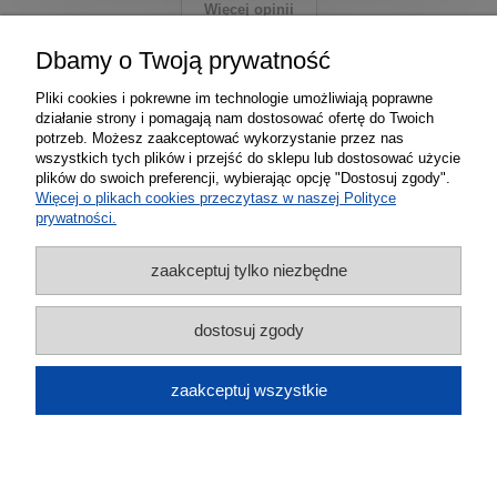
Więcej opinii
Dbamy o Twoją prywatność
Pliki cookies i pokrewne im technologie umożliwiają poprawne
PayPro jest operatorem kart płatniczych
działanie strony i pomagają nam dostosować ofertę do Twoich
potrzeb. Możesz zaakceptować wykorzystanie przez nas
wszystkich tych plików i przejść do sklepu lub dostosować użycie
plików do swoich preferencji, wybierając opcję "Dostosuj zgody".
Więcej o plikach cookies przeczytasz w naszej Polityce
prywatności.
zaakceptuj tylko niezbędne
Informacje
dostosuj zgody
Zakupy
zaakceptuj wszystkie
Marki
pokaż pełną wersję strony