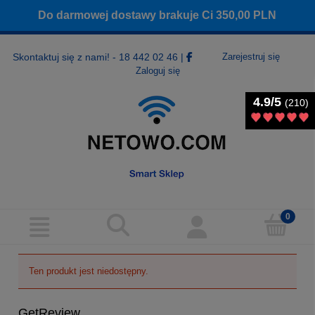
Do darmowej dostawy brakuje Ci
350,00
PLN
Skontaktuj się z nami! - 18 442 02 46
|
Zarejestruj się
Zaloguj się
4.9/5
4.9/5
(210)
(210)
Ten produkt jest niedostępny.
GetReview