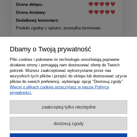
Ocena sklepu:
Ocena dostawy:
Dodatkowy komentarz:
Produkt zgodny z opisem, przesyłka terminowa.
Więcej opinii
Dbamy o Twoją prywatność
Pliki cookies i pokrewne im technologie umożliwiają poprawne
działanie strony i pomagają nam dostosować ofertę do Twoich
potrzeb. Możesz zaakceptować wykorzystanie przez nas
wszystkich tych plików i przejść do sklepu lub dostosować użycie
plików do swoich preferencji, wybierając opcję "Dostosuj zgody".
Więcej o plikach cookies przeczytasz w naszej Polityce
prywatności.
zaakceptuj tylko niezbędne
Informacje
dostosuj zgody
Zakupy