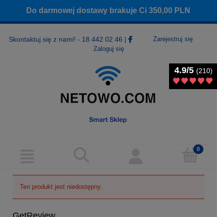
Do darmowej dostawy brakuje Ci
350,00
PLN
Skontaktuj się z nami! - 18 442 02 46
|
Zarejestruj się
Zaloguj się
4.9/5
4.9/5
(210)
(210)
Ten produkt jest niedostępny.
GetReview