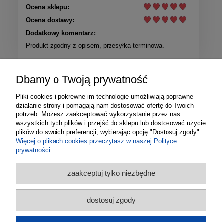
Ocena sklepu:
Ocena dostawy:
Dodatkowy komentarz:
Produkt zgodny z opisem, przesyłka terminowa.
Więcej opinii
Dbamy o Twoją prywatność
Pliki cookies i pokrewne im technologie umożliwiają poprawne
działanie strony i pomagają nam dostosować ofertę do Twoich
potrzeb. Możesz zaakceptować wykorzystanie przez nas
wszystkich tych plików i przejść do sklepu lub dostosować użycie
plików do swoich preferencji, wybierając opcję "Dostosuj zgody".
Więcej o plikach cookies przeczytasz w naszej Polityce
prywatności.
zaakceptuj tylko niezbędne
Informacje
dostosuj zgody
Zakupy