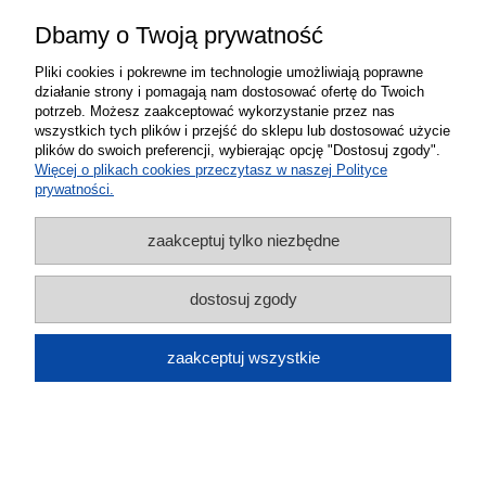
Dbamy o Twoją prywatność
Pliki cookies i pokrewne im technologie umożliwiają poprawne
działanie strony i pomagają nam dostosować ofertę do Twoich
potrzeb. Możesz zaakceptować wykorzystanie przez nas
Kabel USB-C 6 A QC 66 W 1 m do
wszystkich tych plików i przejść do sklepu lub dostosować użycie
plików do swoich preferencji, wybierając opcję "Dostosuj zgody".
Huawei Xiaomi Samsung
Więcej o plikach cookies przeczytasz w naszej Polityce
prywatności.
29,00 zł
zaakceptuj tylko niezbędne
do koszyka
dostosuj zgody
zaakceptuj wszystkie
GetReview