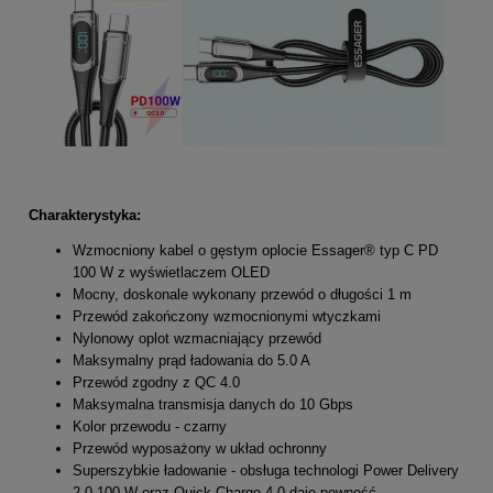
Charakterystyka:
Wzmocniony kabel o gęstym oplocie Essager® typ C PD
100 W z wyświetlaczem OLED
Mocny, doskonale wykonany przewód o długości 1 m
Przewód zakończony wzmocnionymi wtyczkami
Nylonowy oplot wzmacniający przewód
Maksymalny prąd ładowania do 5.0 A
Przewód zgodny z QC 4.0
Maksymalna transmisja danych do 10 Gbps
Kolor przewodu - czarny
Przewód wyposażony w układ ochronny
Superszybkie ładowanie - obsługa technologi Power Delivery
2.0 100 W oraz Quick Charge 4.0 daje pewność