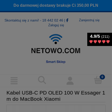
Do darmowej dostawy brakuje Ci
350,00
PLN
Skontaktuj się z nami! - 18 442 02 46
|
Zarejestruj się
Zaloguj się
4.9/5
4.9/5
(211)
(211)
Kabel USB-C PD OLED 100 W Essager 1
m do MacBook Xiaomi