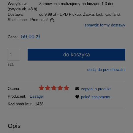
Wysyłka w:
Zamówienia realizujemy na bieżąco 1-3 dni
(zwykle ok. 48 h)
Dostawa:
od 9,99 zł
- DPD Pickup, Żabka, Lidl, Kaufland,
Shell i inne - Promocja!
sprawdź formy dostawy
Cena nie zawiera ewentualnych kosztów płatności
59,00 zł
Cena:
do koszyka
szt.
dodaj do przechowalni
Ocena:
zapytaj o produkt
Producent:
Essager
poleć znajomemu
Kod produktu:
1438
Opis