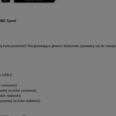
MBG Sport!
ową funkcjonalność! Rozgrzewające głowice doskonale sprawdzą się do masaż
ze USB-C
r czerwony)
wniej na kolor czerwony)
lor niebieski)
sywniej na kolor niebieski)