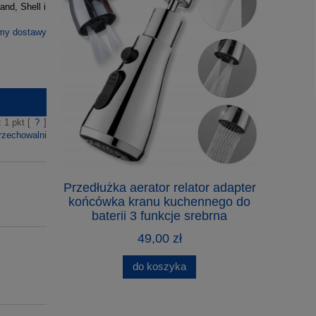
and, Shell i
rmy dostawy
z
1
pkt [
?
]
rzechowalni
Przedłużka aerator relator adapter
Kurtyna 
końcówka kranu kuchennego do
ogr
baterii 3 funkcje srebrna
49,00 zł
do koszyka