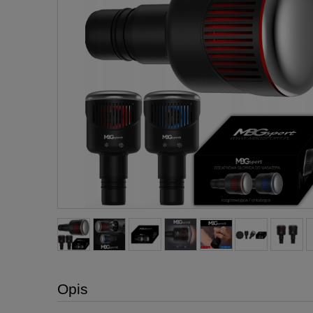
Cena nie za
płatności
Opis