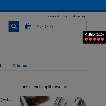
Zarejestruj się
Zaloguj się
Koszyk:
(pusty)
4.9/5
4.9/5
(210)
(210)
t
O firmie
Inni klienci kupili również
 (zwykle