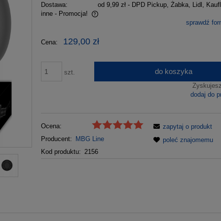
Dostawa:
od 9,99 zł
- DPD Pickup, Żabka, Lidl, Kaufl
inne - Promocja!
sprawdź fo
wiera ewentualnych kosztów
129,00 zł
Cena:
do koszyka
szt.
Zyskujes
dodaj do p
Ocena:
zapytaj o produkt
Producent:
MBG Line
poleć znajomemu
Kod produktu:
2156