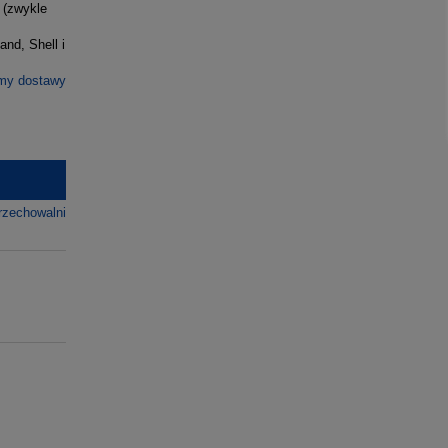
 (zwykle
and, Shell i
rmy dostawy
rzechowalni