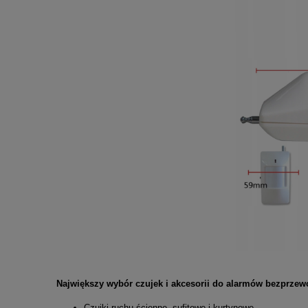
Największy wybór czujek i akcesorii do alarmów bezprze
Czujki ruchu ścienne, sufitowe i kurtynowe