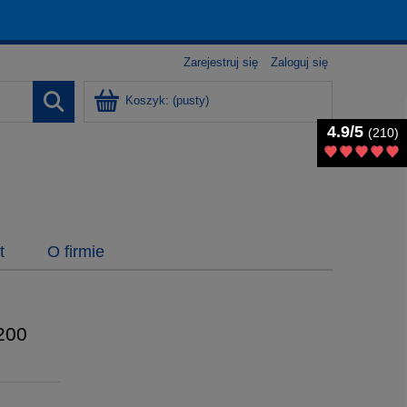
Zarejestruj się
Zaloguj się
Koszyk:
(pusty)
4.9/5
4.9/5
(210)
(210)
t
O firmie
200