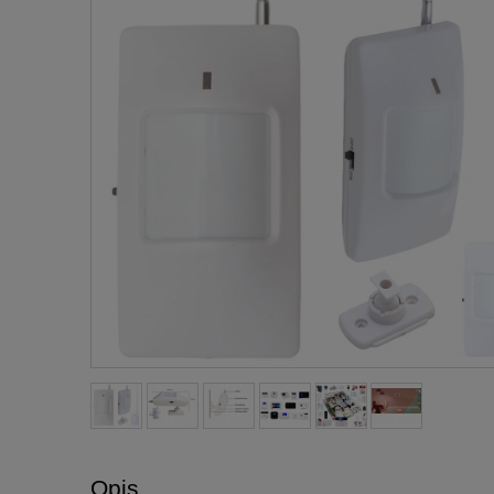
Cena nie za
płatności
Opis