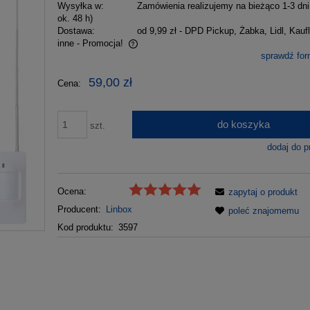
Wysyłka w:
Zamówienia realizujemy na bieżąco 1-3 dni
ok. 48 h)
Dostawa:
od 9,99 zł
- DPD Pickup, Żabka, Lidl, Kaufl
inne - Promocja!
sprawdź fo
wiera ewentualnych kosztów
59,00 zł
Cena:
do koszyka
szt.
dodaj do p
Ocena:
zapytaj o produkt
Producent:
Linbox
poleć znajomemu
Kod produktu:
3597