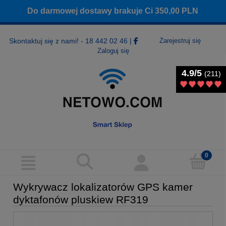
Do darmowej dostawy brakuje Ci
350,00
PLN
Skontaktuj się z nami! - 18 442 02 46
|
Zarejestruj się
Zaloguj się
4.9/5
4.9/5
(211)
(211)
Wykrywacz lokalizatorów GPS kamer
dyktafonów pluskiew RF319