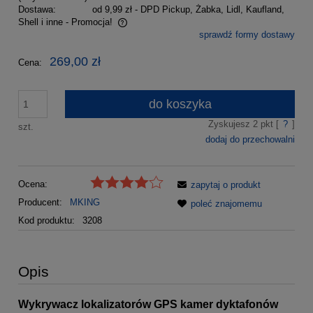
Dostawa:
od 9,99 zł
- DPD Pickup, Żabka, Lidl, Kaufland,
Shell i inne - Promocja!
sprawdź formy dostawy
Cena nie zawiera ewentualnych kosztów płatności
269,00 zł
Cena:
do koszyka
Zyskujesz
2
pkt [
?
]
szt.
dodaj do przechowalni
Ocena:
zapytaj o produkt
Producent:
MKING
poleć znajomemu
Kod produktu:
3208
Opis
Wykrywacz lokalizatorów GPS kamer dyktafonów