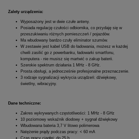
Zalety urządzenia:
Wyposażony jest w dwie czułe anteny.
Posiada regulację czułości odbiornika, co przydaję się w
przeszukiwaniu różnych pomieszczeń / pojazdów.
Ma wbudowany bardzo czuły eliminator szumów.
W zestawie jest kabel USB do ładowania, możesz w każdej
chwili zasilić go z powerbanku, ładowarki smartfonu,
komputera - nie musisz się martwić o zakup baterii.
Szerokie spektrum działania 1 MHz - 8 GHz.
Prosta obsługi, a jednocześnie profesjonalne przeznaczenie.
3 rodzaje sygnalizacji wykrycia urządzeń: dźwiękowy,
świetlny, wibracyjny.
Dane techniczne:
Zakres wykrywanych częstotliwości: 1 MHz - 8 GHz
10 poziomowy wskaźnik diodowy + sygnał dźwiękowy
Wbudowana bateria 3,7 V litowo polimerowa
Natężenie prądy podczas pracy: < 60 mA
Czas pracy ciągłej: do 25 h