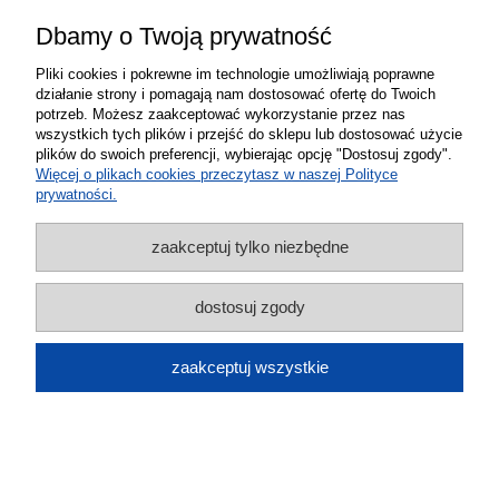
Dbamy o Twoją prywatność
Pliki cookies i pokrewne im technologie umożliwiają poprawne
działanie strony i pomagają nam dostosować ofertę do Twoich
potrzeb. Możesz zaakceptować wykorzystanie przez nas
wszystkich tych plików i przejść do sklepu lub dostosować użycie
plików do swoich preferencji, wybierając opcję "Dostosuj zgody".
Lokalizator mini GPS Nasłuch
Więcej o plikach cookies przeczytasz w naszej Polityce
prywatności.
detektywistyczny micro SD oddzwanianie
nagrywanie - czuwanie do 10 dni
zaakceptuj tylko niezbędne
179,00 zł
dostosuj zgody
do koszyka
zaakceptuj wszystkie
Lokalizator GPS pojazdu motocykla łodzi