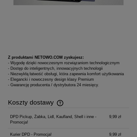
Z produktami NETOWO.COM zyskujesz:
- Wygodę dzięki nowoczesnym rozwiązaniom technologicznym
- Dostęp do inteligentnych, innowacyjnych technologii
- Niezwykłą łatwość obsługi, która zapewnia komfort użytkowania
- Elegancki i nowoczesny design klasy Premium
- Gwarancję producenta / dystrybutora 24 miesięcy.
Koszty dostawy
Cena nie zawiera ewentualnych kosztów płatności
DPD Pickup, Żabka, Lidl, Kaufland, Shell i inne -
9,99 zł
Promocja!
Kurier DPD - Promocja!
9,99 zł