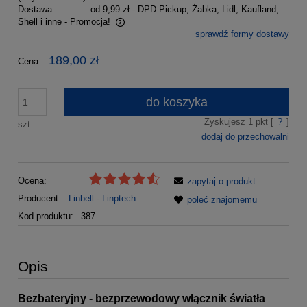
Dostawa:
od 9,99 zł
- DPD Pickup, Żabka, Lidl, Kaufland,
Shell i inne - Promocja!
sprawdź formy dostawy
Cena nie zawiera ewentualnych kosztów płatności
189,00 zł
Cena:
do koszyka
Zyskujesz
1
pkt [
?
]
szt.
dodaj do przechowalni
Ocena:
zapytaj o produkt
Producent:
Linbell - Linptech
poleć znajomemu
Kod produktu:
387
Opis
Bezbateryjny - bezprzewodowy włącznik światła