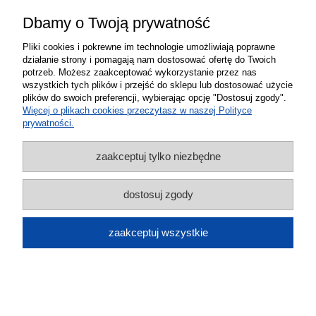
K9W1
Dbamy o Twoją prywatność
109,00 zł
Pliki cookies i pokrewne im technologie umożliwiają poprawne
do koszyka
działanie strony i pomagają nam dostosować ofertę do Twoich
potrzeb. Możesz zaakceptować wykorzystanie przez nas
wszystkich tych plików i przejść do sklepu lub dostosować użycie
plików do swoich preferencji, wybierając opcję "Dostosuj zgody".
Więcej o plikach cookies przeczytasz w naszej Polityce
prywatności.
zaakceptuj tylko niezbędne
Bezbateryjny bezprzewodowy włącznik
dostosuj zgody
światła złoty Linbell Linptech - nadajnik
zaakceptuj wszystkie
K9W2
129,00 zł
do koszyka