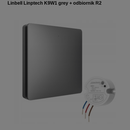
Linbell Linptech K9W1 grey + odbiornik R2