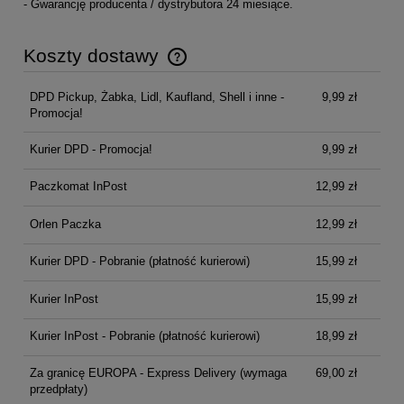
- Gwarancję producenta / dystrybutora 24 miesiące.
Koszty dostawy
Cena nie zawiera ewentualnych kosztów płatności
DPD Pickup, Żabka, Lidl, Kaufland, Shell i inne -
9,99 zł
Promocja!
Kurier DPD - Promocja!
9,99 zł
Paczkomat InPost
12,99 zł
Orlen Paczka
12,99 zł
Kurier DPD - Pobranie (płatność kurierowi)
15,99 zł
Kurier InPost
15,99 zł
Kurier InPost - Pobranie (płatność kurierowi)
18,99 zł
Za granicę EUROPA - Express Delivery
(wymaga
69,00 zł
przedpłaty)