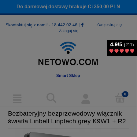
Do darmowej dostawy brakuje Ci
350,00
PLN
Skontaktuj się z nami! - 18 442 02 46
|
Zarejestruj się
Zaloguj się
4.9/5
4.9/5
(211)
(211)
Bezbateryjny bezprzewodowy włącznik
światła Linbell Linptech grey K9W1 + R2