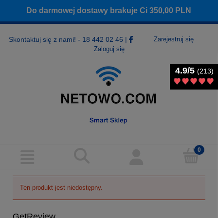
Do darmowej dostawy brakuje Ci
350,00
PLN
Skontaktuj się z nami! - 18 442 02 46
|
Zarejestruj się
Zaloguj się
4.9/5
4.9/5
(213)
(213)
Ten produkt jest niedostępny.
GetReview