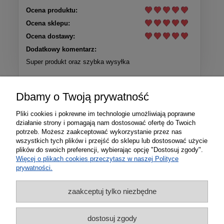
Ocena produktu:
Ocena sklepu:
Ocena dostawy:
Dodatkowy komentarz:
Super produkt oraz szybka wysyłka
Więcej opinii
Dbamy o Twoją prywatność
Pliki cookies i pokrewne im technologie umożliwiają poprawne
działanie strony i pomagają nam dostosować ofertę do Twoich
potrzeb. Możesz zaakceptować wykorzystanie przez nas
wszystkich tych plików i przejść do sklepu lub dostosować użycie
plików do swoich preferencji, wybierając opcję "Dostosuj zgody".
Więcej o plikach cookies przeczytasz w naszej Polityce
prywatności.
zaakceptuj tylko niezbędne
Informacje
dostosuj zgody