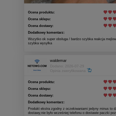
Ocena produktu:
Ocena sklepu:
Ocena dostawy:
Dodatkowy komentarz:
Wszytko ok super obsługa / bardzo szybka reakcja mejlow
szybka wysyłka
waldemar
Dodano: 2026-07-29
Opinia zweryfikowana
Ocena produktu:
Ocena sklepu:
Ocena dostawy:
Dodatkowy komentarz:
Produkt ekstra zgodny z oczekiwaniami jedyny minus to d
dostawy,nie było wcześniej telefonu o dostawie paczki po