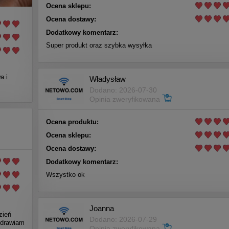
Ocena sklepu:
Ocena dostawy:
Dodatkowy komentarz:
Super produkt oraz szybka wysyłka
a i
Władysław
Dodano: 2026-07-30
Opinia zweryfikowana
Ocena produktu:
Ocena sklepu:
Ocena dostawy:
Dodatkowy komentarz:
Wszystko ok
Joanna
zień
Dodano: 2026-07-29
zdrawiam
Opinia zweryfikowana