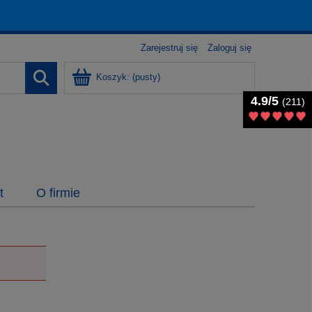
Zarejestruj się
Zaloguj się
Koszyk:
(pusty)
4.9/5
4.9/5
(211)
(211)
t
O firmie