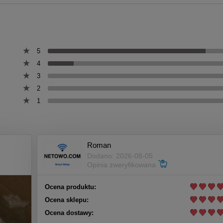
5
4
3
2
1
Roman
Dodano: 2026-08-05
Opinia zweryfikowana
Ocena produktu:
Ocena sklepu:
Ocena dostawy: