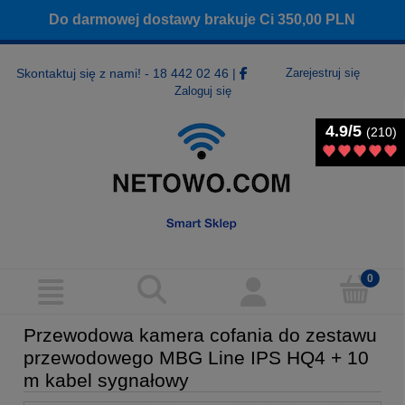
Do darmowej dostawy brakuje Ci
350,00
PLN
Skontaktuj się z nami! - 18 442 02 46
|
Zarejestruj się
Zaloguj się
4.9/5
4.9/5
(210)
(210)
Przewodowa kamera cofania do zestawu
przewodowego MBG Line IPS HQ4 + 10
m kabel sygnałowy