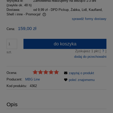
Wysyłka w:
Zamówienia realizujemy na bieżąco 1-3 dni
(zwykle ok. 48 h)
Dostawa:
od 9,99 zł
- DPD Pickup, Żabka, Lidl, Kaufland,
Shell i inne - Promocja!
sprawdź formy dostawy
Cena nie zawiera ewentualnych kosztów płatności
159,00 zł
Cena:
do koszyka
Zyskujesz
1
pkt [
?
]
szt.
dodaj do przechowalni
Ocena:
zapytaj o produkt
Producent:
MBG Line
poleć znajomemu
Kod produktu:
4362
Opis