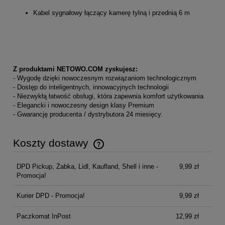
Kabel sygnałowy łączący kamerę tylną i przednią 6 m
Z produktami NETOWO.COM zyskujesz:
- Wygodę dzięki nowoczesnym rozwiązaniom technologicznym
- Dostęp do inteligentnych, innowacyjnych technologii
- Niezwykłą łatwość obsługi, która zapewnia komfort użytkowania
- Elegancki i nowoczesny design klasy Premium
- Gwarancję producenta / dystrybutora 24 miesięcy.
Koszty dostawy
Cena nie zawiera ewentualnych kosztów płatności
DPD Pickup, Żabka, Lidl, Kaufland, Shell i inne -
9,99 zł
Promocja!
Kurier DPD - Promocja!
9,99 zł
Paczkomat InPost
12,99 zł