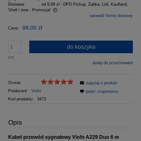
Dostawa:
od 9,99 zł
- DPD Pickup, Żabka, Lidl, Kaufland,
Shell i inne - Promocja!
sprawdź formy dostawy
Cena nie zawiera ewentualnych kosztów płatności
99,00 zł
Cena:
do koszyka
szt.
dodaj do przechowalni
Ocena:
zapytaj o produkt
Producent:
Viofo
poleć znajomemu
Kod produktu:
3473
Opis
Kabel przewód sygnałowy Viofo A229 Duo 6 m