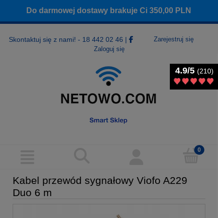
Do darmowej dostawy brakuje Ci
350,00
PLN
Skontaktuj się z nami! - 18 442 02 46
|
Zarejestruj się
Zaloguj się
4.9/5
4.9/5
(210)
(210)
Kabel przewód sygnałowy Viofo A229
Duo 6 m