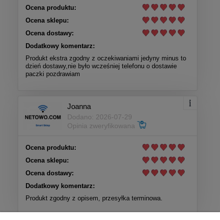
Ocena produktu:
Ocena sklepu:
Ocena dostawy:
Dodatkowy komentarz:
Produkt ekstra zgodny z oczekiwaniami jedyny minus to
dzień dostawy,nie było wcześniej telefonu o dostawie
paczki pozdrawiam
Joanna
Dodano: 2026-07-29
Opinia zweryfikowana
Ocena produktu:
Ocena sklepu:
Ocena dostawy:
Dodatkowy komentarz:
Produkt zgodny z opisem, przesyłka terminowa.