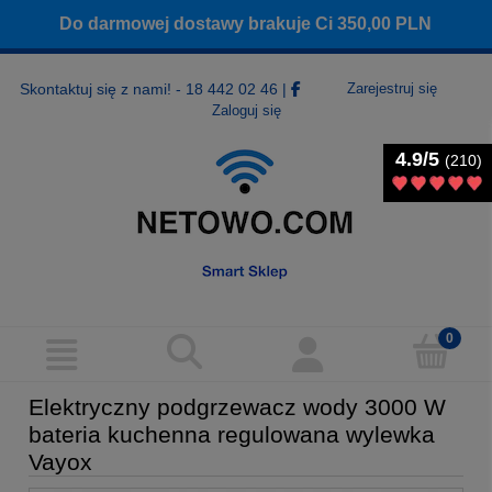
Do darmowej dostawy brakuje Ci
350,00
PLN
Skontaktuj się z nami! - 18 442 02 46
|
Zarejestruj się
Zaloguj się
4.9/5
4.9/5
(210)
(210)
Elektryczny podgrzewacz wody 3000 W
bateria kuchenna regulowana wylewka
Vayox