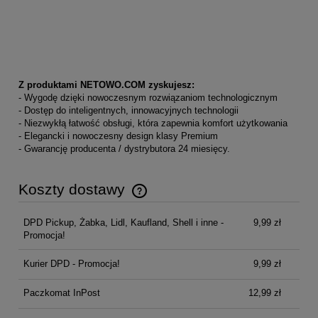
Z produktami NETOWO.COM zyskujesz:
- Wygodę dzięki nowoczesnym rozwiązaniom technologicznym
- Dostęp do inteligentnych, innowacyjnych technologii
- Niezwykłą łatwość obsługi, która zapewnia komfort użytkowania
- Elegancki i nowoczesny design klasy Premium
- Gwarancję producenta / dystrybutora 24 miesięcy.
Koszty dostawy
Cena nie zawiera ewentualnych kosztów płatności
DPD Pickup, Żabka, Lidl, Kaufland, Shell i inne -
9,99 zł
Promocja!
Kurier DPD - Promocja!
9,99 zł
Paczkomat InPost
12,99 zł