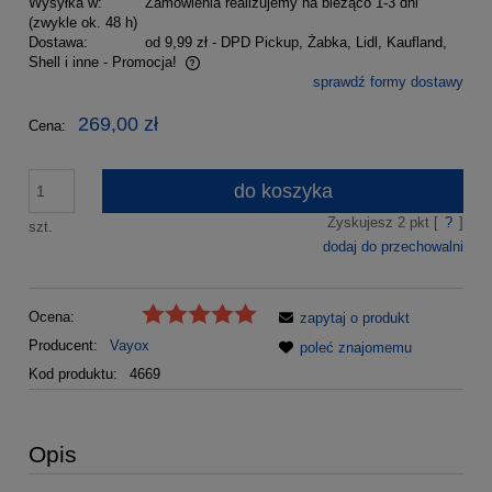
Wysyłka w:
Zamówienia realizujemy na bieżąco 1-3 dni
(zwykle ok. 48 h)
Dostawa:
od 9,99 zł
- DPD Pickup, Żabka, Lidl, Kaufland,
Shell i inne - Promocja!
sprawdź formy dostawy
Cena nie zawiera ewentualnych kosztów płatności
269,00 zł
Cena:
do koszyka
Zyskujesz
2
pkt [
?
]
szt.
dodaj do przechowalni
Ocena:
zapytaj o produkt
Producent:
Vayox
poleć znajomemu
Kod produktu:
4669
Opis