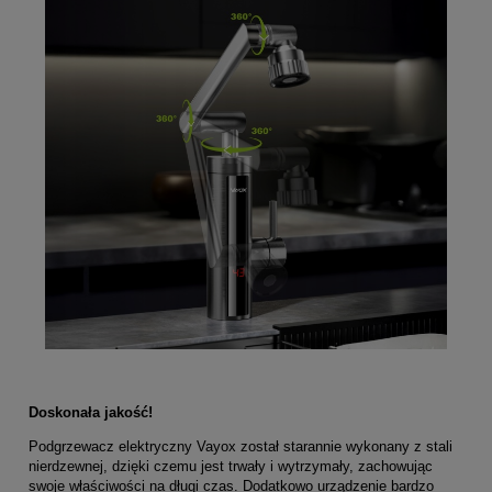
Doskonała jakość!
Podgrzewacz elektryczny Vayox został starannie wykonany z stali
nierdzewnej, dzięki czemu jest trwały i wytrzymały, zachowując
swoje właściwości na długi czas. Dodatkowo urządzenie bardzo