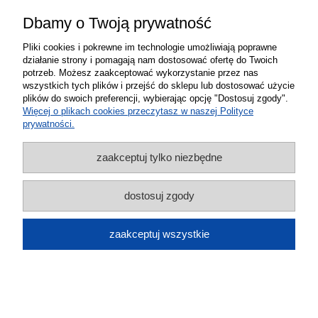
3
(0)
Dbamy o Twoją prywatność
2
(0)
Pliki cookies i pokrewne im technologie umożliwiają poprawne
1
(0)
działanie strony i pomagają nam dostosować ofertę do Twoich
potrzeb. Możesz zaakceptować wykorzystanie przez nas
wszystkich tych plików i przejść do sklepu lub dostosować użycie
plików do swoich preferencji, wybierając opcję "Dostosuj zgody".
Więcej o plikach cookies przeczytasz w naszej Polityce
prywatności.
Roman
Dodano: 2026-08-05
Opinia zweryfikowana
zaakceptuj tylko niezbędne
Ocena produktu:
dostosuj zgody
Ocena sklepu:
Ocena dostawy:
zaakceptuj wszystkie
Dodatkowy komentarz:
Jest ok jestem zadowolony
Ewa